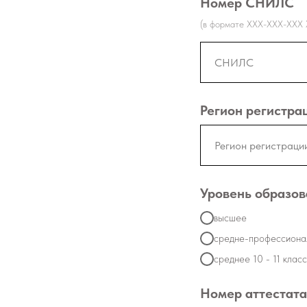
Номер СНИЛС
(в формате ХХХ-ХХХ-ХХХ 
Регион регистра
Уровень образов
высшее
средне-профессиона
среднее 10 - 11 клас
Номер аттестата