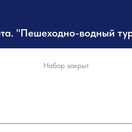
та. "Пешеходно-водный ту
Набор закрыт
Аттестация
Обучение
Документы