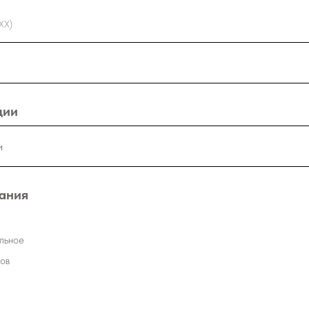
ХХ)
ции
ания
льное
сов