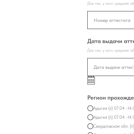
Для тех, у кого среднее об
Дата выдачи атт
Для тех, у кого среднее об
Регион прохожд
Адыгея (п) 07.04 -14.
Адыгея (п) 07.04 -14.
Свердловская обл. (п)