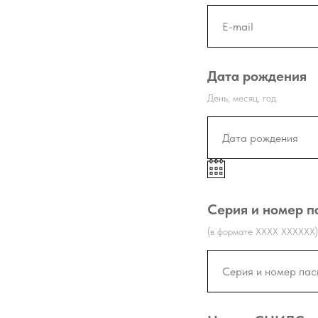
Дата рождения
День, месяц, год
Серия и номер п
(в формате ХХХХ ХХХХХХ)