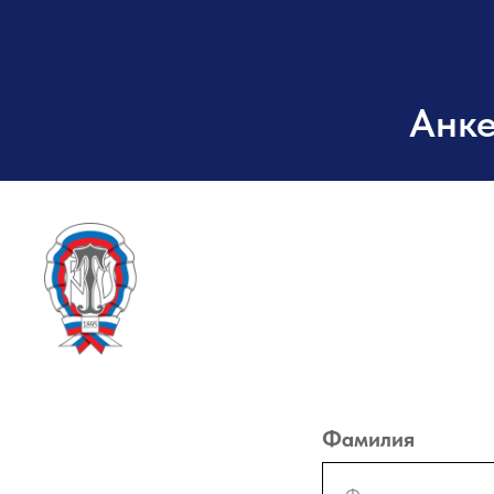
Анке
О федерации
Фамилия