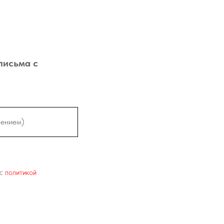
письма с
 c
политикой