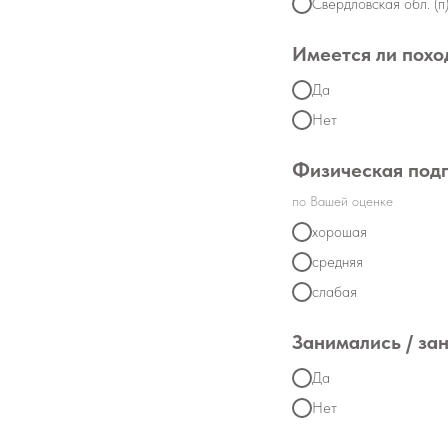
Свердловская обл. (п)
Имеется ли похо
Да
Нет
Физическая под
по Вашей оценке
хорошая
средняя
слабая
Занимались / за
Да
Нет