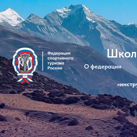
Школ
О федерации
«инстр